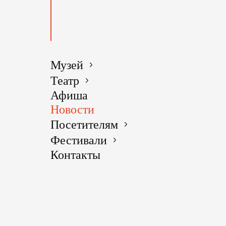
Конкурс п
России и 
станет га
января в 
Музей
дополните
Театр
Афиша
Каждый го
Новости
и Казаков
Посетителям
образом, в
Фестивали
классиков
Контакты
В грядуще
отметит 2
К участию