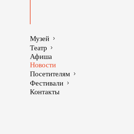
Васильчик
Особую рол
Анно‑Зача
вышла зам
Музей
событие п
гениев.
Театр
Афиша
Открытие 
Новости
приветств
Посетителям
Галина Ни
Фестивали
благочинн
Контакты
музея «До
Светланы 
После офи
экскурсию,