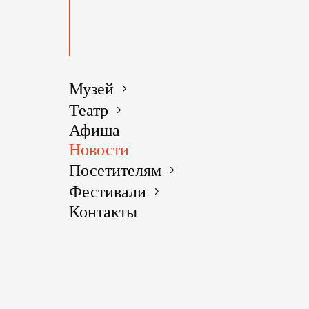
традицией
Когда на у
может ещё
Музей
«Чеховска
Театр
«После Че
Афиша
тайны отн
Новости
на театра
Чехова, И.
Посетителям
для юных 
Фестивали
Контакты
В сентябр
мероприят
проходить 
А в октяб