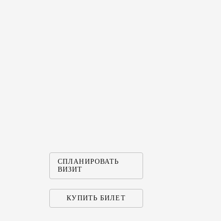
«Путеше
Мелихо
Часто задаваем
ГРАФИ
АДРЕС
СПЛАНИРОВАТЬ
ВИЗИТ
КАК Д
КУПИТЬ БИЛЕТ
«МЕЛИ