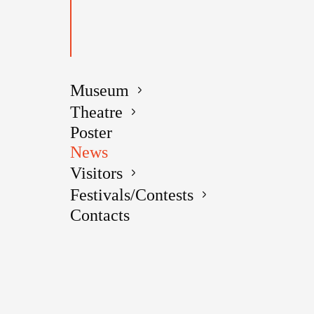
Открыл пр
рассказ «
Мащенко и
О злоключ
Museum
эмоционал
Фадеев из
Theatre
Poster
16-летний
News
Дарья Черн
Visitors
подготови
Festivals/Contests
17-летняя
Contacts
борясь с 
деньгами 
только до
наверное, 