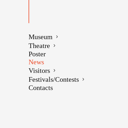
В мастерс
Подольска
Антона Па
Лучшие из
Museum
─ Сотрудн
очень удач
Theatre
чтецких р
Poster
поделилас
News
Борова.
Visitors
Festivals/Contests
Особой по
Contacts
прочитала
буклет «М
Пеговой.
Шестиклас
рассказ «